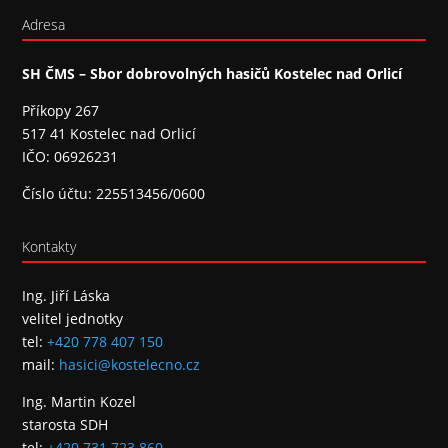
Adresa
SH ČMS – Sbor dobrovolných hasičů Kostelec nad Orlicí
Příkopy 267
517 41 Kostelec nad Orlicí
IČO: 06926231
Číslo účtu: 225513456/0600
Kontakty
Ing. Jiří Láska
velitel jednotky
tel:
+420 778 407 150
mail:
hasici@kostelecno.cz
Ing. Martin Kozel
starosta SDH
tel:
+420 731 723 860