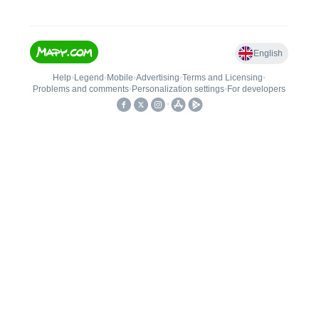
Adresa
SH ČMS – Sbor dobrovolných hasičů
Kostelec nad Orlicí