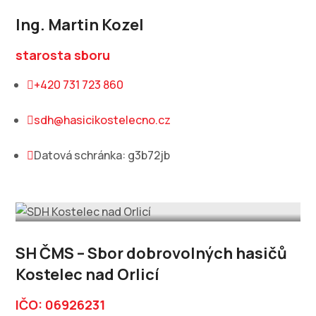
Ing. Martin Kozel
starosta sboru
+420 731 723 860

sdh@hasicikostelecno.cz

Datová schránka: g3b72jb

SH ČMS – Sbor dobrovolných hasičů
Kostelec nad Orlicí
IČO: 06926231