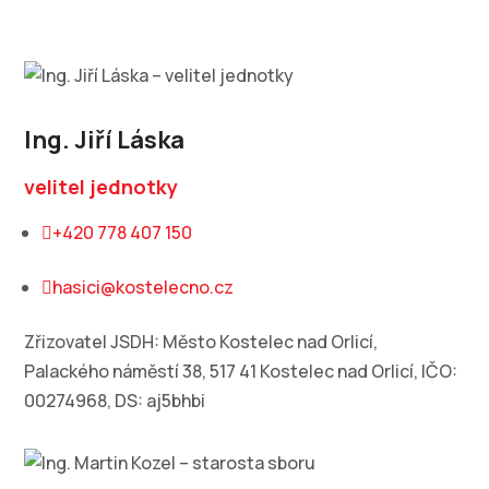
Ing. Jiří Láska
velitel jednotky
+420 778 407 150

hasici@kostelecno.cz

Zřizovatel JSDH: Město Kostelec nad Orlicí,
Palackého náměstí 38, 517 41 Kostelec nad Orlicí, IČO:
00274968, DS: aj5bhbi