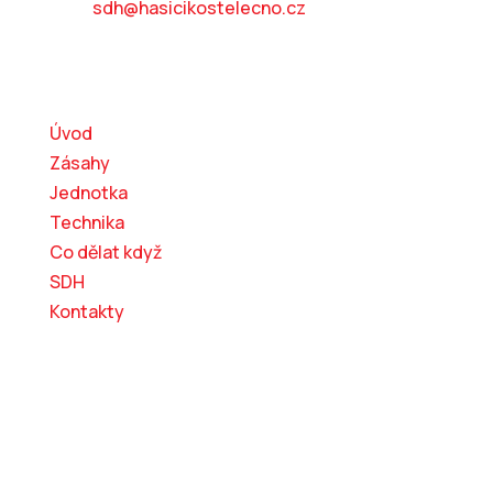
mail:
sdh@hasicikostelecno.cz
Kam dál?
Úvod
Zásahy
Jednotka
Technika
Co dělat když
SDH
Kontakty
© 2026 SH ČMS – Sbor dobrovolných hasičů