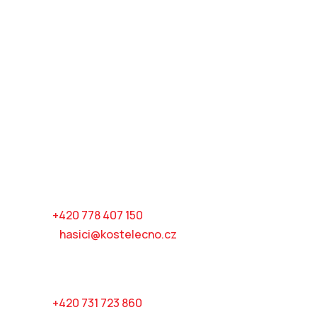
Příkopy 267
517 41 Kostelec nad Orlicí
IČO: 06926231
Číslo účtu: 225513456/0600
Kontakty
Ing. Jiří Láska
velitel jednotky
tel:
+420 778 407 150
mail:
hasici@kostelecno.cz
Ing. Martin Kozel
starosta SDH
tel:
+420 731 723 860