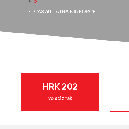
5
CAS 30 TATRA 815 FORCE
HRK 202
volací znak