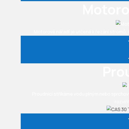
Motoro
Motorové nářadí je určené k řezání stromů, 
Pro
Proudnicí stříkáme vodu plným nebo sprchov
rozviři