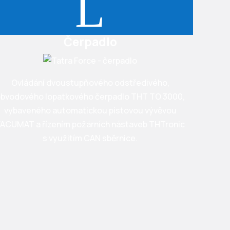
L
Čerpadlo
Ovládání dvoustupňového odstředivého,
bvodového lopatkového čerpadlo THT TO 3000,
vybaveného automatickou pístovou vývěvou
ACUMAT a řízením požárních nástaveb THTronic
s využitím CAN sběrnice.