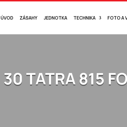
ÚVOD
ZÁSAHY
JEDNOTKA
TECHNIKA
FOTO A 
 30 TATRA 815 F