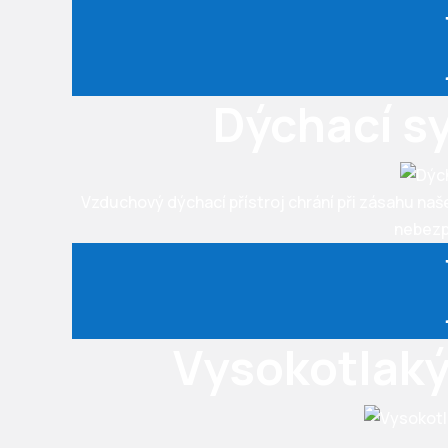
Dýchací s
Vzduchový dýchací přístroj chrání při zásahu naš
nebezp
Vysokotlaký