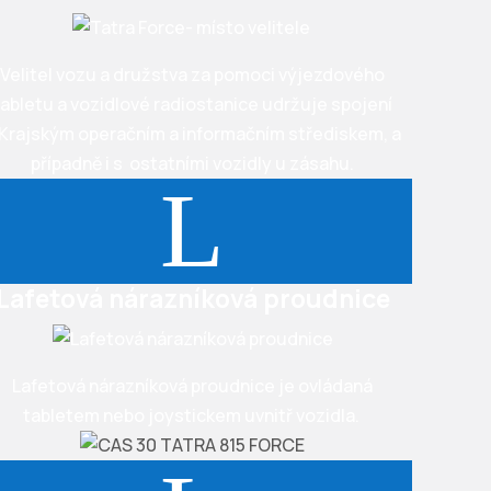
Velitel vozu a družstva za pomoci výjezdového
tabletu a vozidlové radiostanice udržuje spojení
 Krajským operačním a informačním střediskem, a
případně i s ostatními vozidly u zásahu.
L
Lafetová nárazníková proudnice
Lafetová nárazníková proudnice je ovládaná
tabletem nebo joystickem uvnitř vozidla.