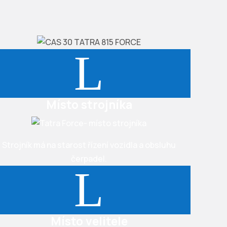
L
Místo strojníka
Strojník má na starost řízení vozidla a obsluhu
čerpadel.
L
Místo velitele