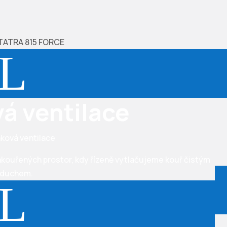
L
vá ventilace
akouřených prostor, kdy řízeně vytlačujeme kouř čistým
zduchem.
L