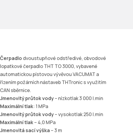
Čerpadlo
dvoustupňové odstředivé, obvodové
lopatkové čerpadlo THT TO 3000, vybavené
automatickou pístovou vývěvou VACUMAT a
řízením požárních nástaveb THTronic s využitím
CAN sběrnice.
Jmenovitý průtok vody
– nízkotlak 3 000 l.min
Maximální tlak
: 1 MPa
Jmenovitý průtok vody
– vysokotlak 250 l.min
Maximální tlak
– 4,0 MPa
Jmenovitá sací výška
– 3 m