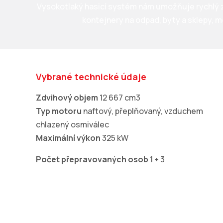
Vysokotlaký hasicí systém nám umožňuje rychlý zá
kontejnery na odpad, byty a sklepy, mo
Vybrané technické údaje
Zdvihový objem
12 667 cm3
Typ motoru
naftový, přeplňovaný, vzduchem
chlazený osmiválec
Maximální výkon
325 kW
Počet přepravovaných osob
1 + 3