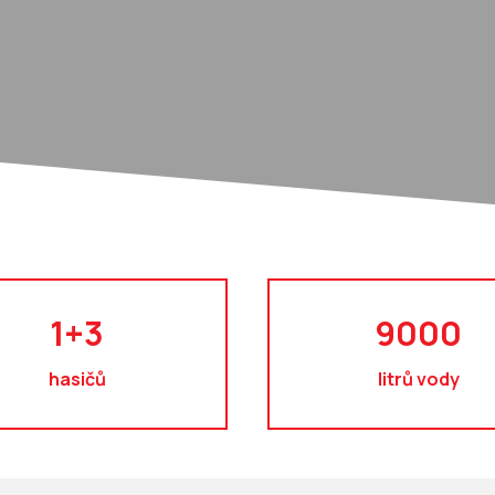
1+3
9000
hasičů
litrů vody