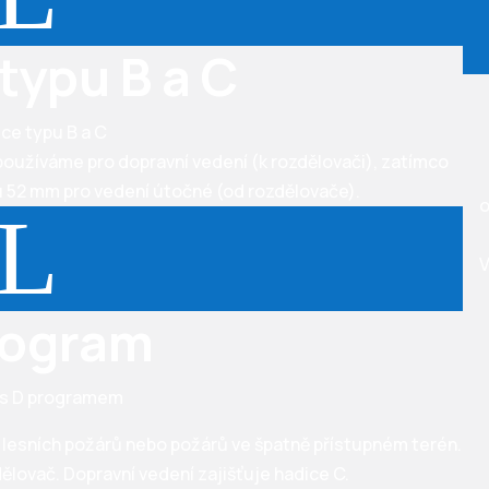
typu B a C
používáme pro dopravní vedení (k rozdělovači), zatímco
u 52 mm pro vedení útočné (od rozdělovače).
o
L
V
rogram
 lesních požárů nebo požárů ve špatně přístupném terén.
ělovač. Dopravní vedení zajišťuje hadice C.