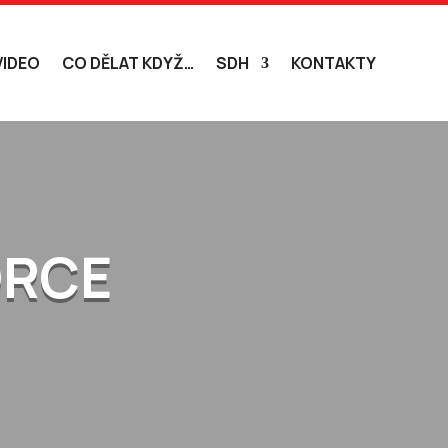
VIDEO
CO DĚLAT KDYŽ…
SDH
KONTAKTY
ORCE