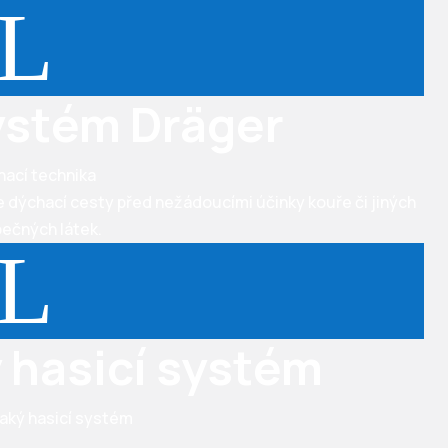
L
ystém Dräger
e dýchací cesty před nežádoucími účinky kouře či jiných
ečných látek.
L
 hasicí systém