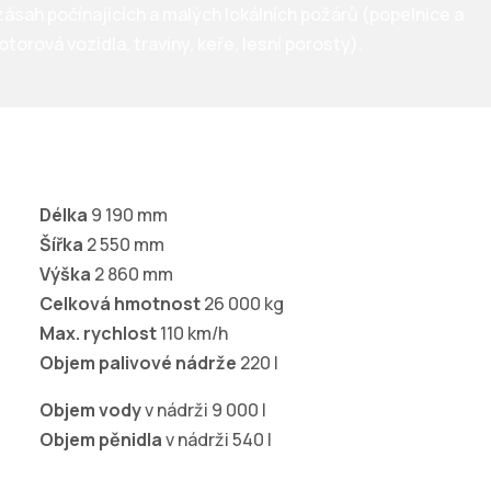
sah počínajících a malých lokálních požárů (popelnice a
torová vozidla, traviny, keře, lesní porosty).
Délka
9 190 mm
Šířka
2 550 mm
Výška
2 860 mm
Celková hmotnost
26 000 kg
Max. rychlost
110 km/h
Objem palivové nádrže
220 l
Objem vody
v nádrži 9 000 l
Objem pěnidla
v nádrži 540 l