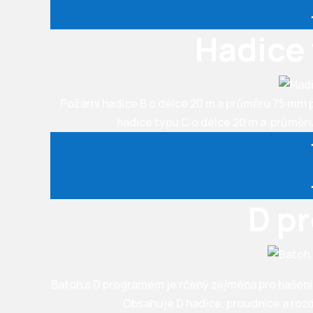
Hadice 
Požární hadice B o délce 20 m a průměru 75 mm 
hadice typu C o délce 20 m a průměr
D p
Batoh s D programem je rčený zejména pro hašení
Obsahuje D hadice, proudnice a rozd