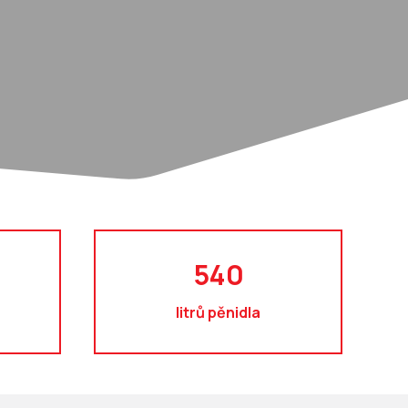
540
litrů pěnidla