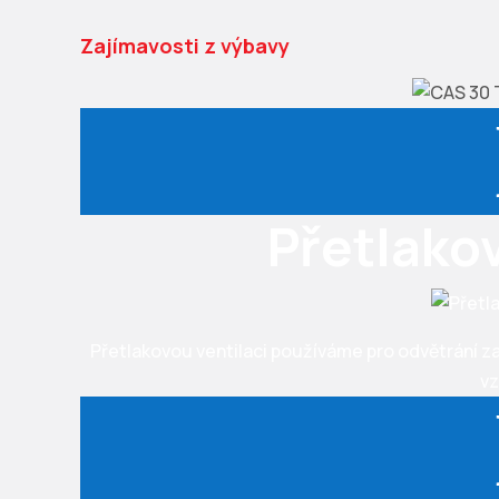
Zajímavosti z výbavy
Přetlako
Přetlakovou ventilaci používáme pro odvětrání z
v