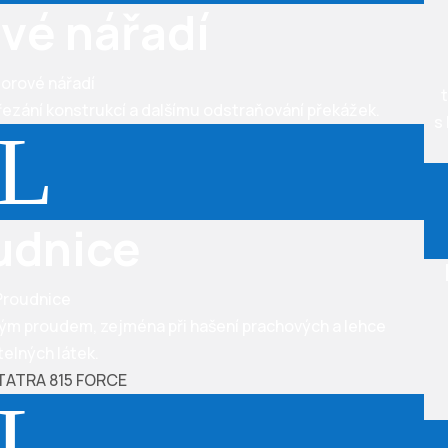
vé nářadí
řezání konstrukcí a dalšímu odstraňování překážek.
s
L
udnice
ým proudem, zejména při hašení prachových a lehce
telných látek.
L