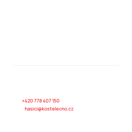
Příkopy 267
517 41 Kostelec nad Orlicí
IČO: 06926231
Číslo účtu: 225513456/0600
Kontakty
Ing. Jiří Láska
velitel jednotky
tel:
+420 778 407 150
mail:
hasici@kostelecno.cz
Ing. Martin Kozel
starosta SDH