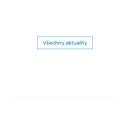
Všechny aktuality
Adresa
SH ČMS – Sbor dobrovolných hasičů
Kostelec nad Orlicí