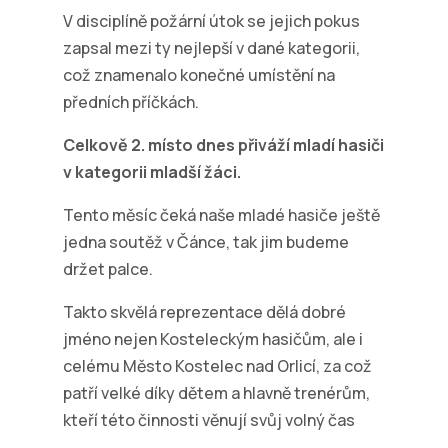
V disciplíně požární útok se jejich pokus
zapsal mezi ty nejlepší v dané kategorii,
což znamenalo konečné umístění na
předních příčkách.
Celkově 2. místo dnes přiváží mladí hasiči
v kategorii mladší žáci.
Tento měsíc čeká naše mladé hasiče ještě
jedna soutěž v Čánce, tak jim budeme
držet palce.
Takto skvělá reprezentace dělá dobré
jméno nejen Kosteleckým hasičům, ale i
celému Město Kostelec nad Orlicí, za což
patří velké díky dětem a hlavně trenérům,
kteří této činnosti věnují svůj volný čas