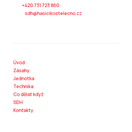
tel:
+420 731 723 860
mail:
sdh@hasicikostelecno.cz
Kam dál?
Úvod
Zásahy
Jednotka
Technika
Co dělat když
SDH
Kontakty