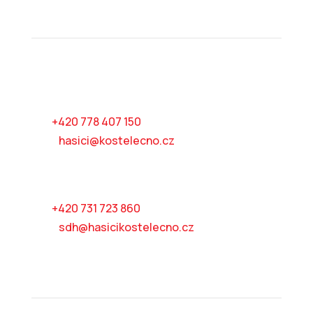
Kontakty
Ing. Jiří Láska
velitel jednotky
tel:
+420 778 407 150
mail:
hasici@kostelecno.cz
Ing. Martin Kozel
starosta SDH
tel:
+420 731 723 860
mail:
sdh@hasicikostelecno.cz
Kam dál?