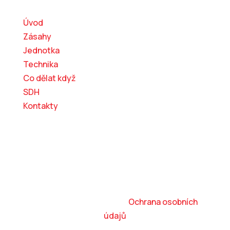
Úvod
Zásahy
Jednotka
Technika
Co dělat když
SDH
Kontakty
© 2026 SH ČMS – Sbor dobrovolných hasičů
Kostelec nad Orlicí, z. s.
|
Ochrana osobních
údajů