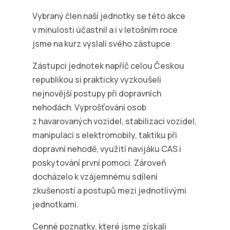
Vybraný člen naší jednotky se této akce
v minulosti účastnil a i v letošním roce
jsme na kurz vyslali svého zástupce.
Zástupci jednotek napříč celou Českou
republikou si prakticky vyzkoušeli
nejnovější postupy při dopravních
nehodách. Vyprošťování osob
z havarovaných vozidel, stabilizaci vozidel,
manipulaci s elektromobily, taktiku při
dopravní nehodě, využití navijáku CAS i
poskytování první pomoci. Zároveň
docházelo k vzájemnému sdílení
zkušeností a postupů mezi jednotlivými
jednotkami.
Cenné poznatky, které jsme získali