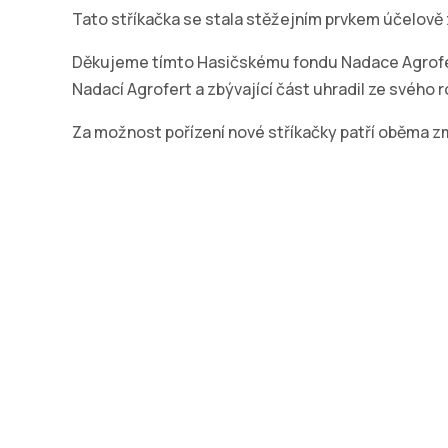
Tato stříkačka se stala stěžejním prvkem účelově
Děkujeme tímto Hasičskému fondu Nadace Agrofert
Nadací Agrofert a zbývající část uhradil ze svého 
Za možnost pořízení nové stříkačky patří oběma 
Adresa
Kont
SH ČMS – Sbor dobrovolných
Ing. 
hasičů Kostelec nad Orlicí
veli