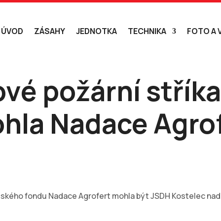
ÚVOD
ZÁSAHY
JEDNOTKA
TECHNIKA
FOTO A 
ové požární střík
hla Nadace Agrof
čského fondu Nadace Agrofert mohla být JSDH Kostelec nad Or