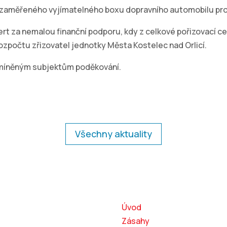
 zaměřeného vyjímatelného boxu dopravního automobilu pro 
 za nemalou finanční podporu, kdy z celkové pořizovací ce
rozpočtu zřizovatel jednotky Města Kostelec nad Orlicí.
zmíněným subjektům poděkování.
Všechny aktuality
akty
Kam dál?
Jiří Láska
Úvod
tel jednotky
Zásahy