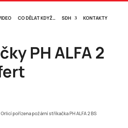
VIDEO
CO DĚLAT KDYŽ…
SDH
KONTAKTY
ačky PH ALFA 2
ert
licí pořízena požární stříkačka PH ALFA 2 BS