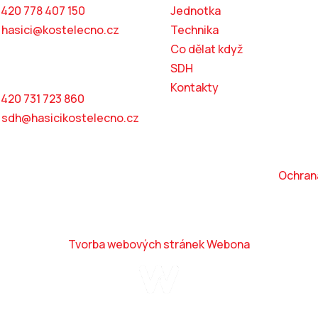
+420 778 407 150
Jednotka
:
hasici@kostelecno.cz
Technika
Co dělat když
Martin Kozel
SDH
osta SDH
Kontakty
+420 731 723 860
:
sdh@hasicikostelecno.cz
Sbor dobrovolných hasičů Kostelec nad Orlicí, z. s.
|
Ochran
Techniku a zbrojnici nafotil Jan Merta.
Tvorba webových stránek
Webona