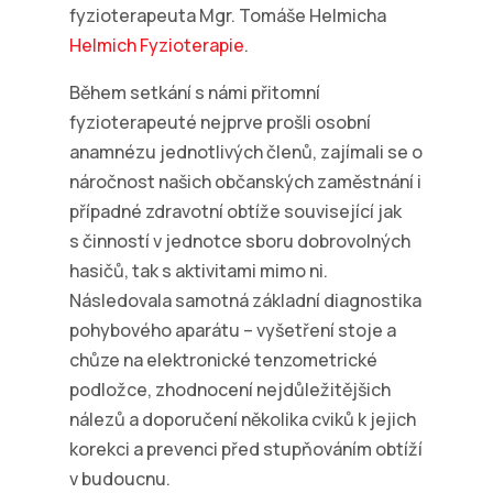
fyzioterapeuta Mgr. Tomáše Helmicha
Helmich Fyzioterapie
.
Během setkání s námi přitomní
fyzioterapeuté nejprve prošli osobní
anamnézu jednotlivých členů, zajímali se o
náročnost našich občanských zaměstnání i
případné zdravotní obtíže související jak
s činností v jednotce sboru dobrovolných
hasičů, tak s aktivitami mimo ni.
Následovala samotná základní diagnostika
pohybového aparátu – vyšetření stoje a
chůze na elektronické tenzometrické
podložce, zhodnocení nejdůležitějšich
nálezů a doporučení několika cviků k jejich
korekci a prevenci před stupňováním obtíží
v budoucnu.