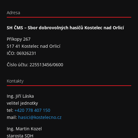
Adresa
SH ČMS – Sbor dobrovolných hasičů Kostelec nad Orlicí
Příkopy 267
517 41 Kostelec nad Orlicí
IČO: 06926231
Číslo účtu: 225513456/0600
Kontakty
Ing. Jiří Láska
velitel jednotky
tel:
+420 778 407 150
mail:
hasici@kostelecno.cz
Ing. Martin Kozel
starosta SDH