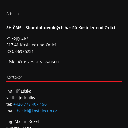
Adresa
SH ČMS – Sbor dobrovolných hasičů Kostelec nad Orlicí
Příkopy 267
517 41 Kostelec nad Orlicí
IČO: 06926231
Číslo účtu: 225513456/0600
Kontakty
Ing. Jiří Láska
velitel jednotky
tel:
+420 778 407 150
mail:
hasici@kostelecno.cz
Ing. Martin Kozel
starosta SDH