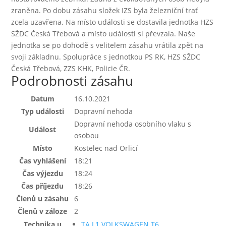
zraněna. Po dobu zásahu složek IZS byla železniční trať
zcela uzavřena. Na místo události se dostavila jednotka HZS
SŽDC Česká Třebová a místo události si převzala. Naše
jednotka se po dohodě s velitelem zásahu vrátila zpět na
svoji základnu. Spolupráce s jednotkou PS RK, HZS SŽDC
Česká Třebová, ZZS KHK, Policie ČR.
Podrobnosti zásahu
Datum
16.10.2021
Typ události
Dopravní nehoda
Dopravní nehoda osobního vlaku s
Událost
osobou
Místo
Kostelec nad Orlicí
Čas vyhlášení
18:21
Čas výjezdu
18:24
Čas příjezdu
18:26
Členů u zásahu
6
Členů v záloze
2
Technika u
TA L1 VOLKSWAGEN T6