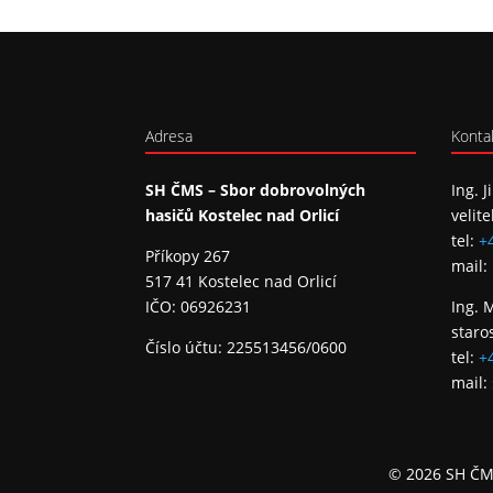
Adresa
Konta
SH ČMS – Sbor dobrovolných
Ing. J
hasičů Kostelec nad Orlicí
velite
tel:
+
Příkopy 267
mail:
517 41 Kostelec nad Orlicí
IČO: 06926231
Ing. 
staro
Číslo účtu: 225513456/0600
tel:
+
mail:
© 2026 SH ČMS