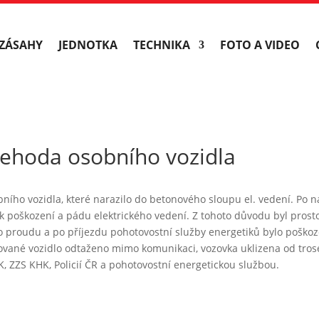
ZÁSAHY
JEDNOTKA
TECHNIKA
FOTO A VIDEO
ehoda osobního vozidla
ního vozidla, které narazilo do betonového sloupu el. vedení. Po n
 k poškození a pádu elektrického vedení. Z tohoto důvodu byl pros
o proudu a po příjezdu pohotovostní služby energetiků bylo poško
vané vozidlo odtaženo mimo komunikaci, vozovka uklizena od trosek
, ZZS KHK, Policií ČR a pohotovostní energetickou službou.