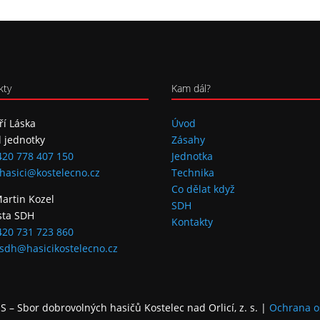
kty
Kam dál?
iří Láska
Úvod
l jednotky
Zásahy
420 778 407 150
Jednotka
hasici@kostelecno.cz
Technika
Co dělat když
Martin Kozel
SDH
sta SDH
Kontakty
420 731 723 860
sdh@hasicikostelecno.cz
 – Sbor dobrovolných hasičů Kostelec nad Orlicí, z. s.
|
Ochrana o