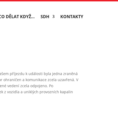
CO DĚLAT KDYŽ…
SDH
KONTAKTY
ašem příjezdu k události byla jedna zraněná
tor ohraničen a komunikace zcela uzavřená. V
zené vedení zcela odpojeno. Po
 z vozidla a uniklých provozních kapalin