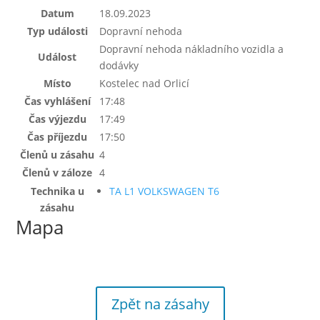
Datum
18.09.2023
Typ události
Dopravní nehoda
Dopravní nehoda nákladního vozidla a
Událost
dodávky
Místo
Kostelec nad Orlicí
Čas vyhlášení
17:48
Čas výjezdu
17:49
Čas příjezdu
17:50
Členů u zásahu
4
Členů v záloze
4
Technika u
TA L1 VOLKSWAGEN T6
zásahu
Mapa
Zpět na zásahy