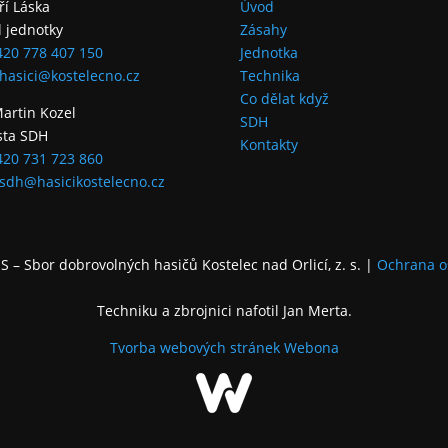
iří Láska
Úvod
l jednotky
Zásahy
420 778 407 150
Jednotka
hasici@kostelecno.cz
Technika
Co dělat když
Martin Kozel
SDH
sta SDH
Kontakty
420 731 723 860
sdh@hasicikostelecno.cz
 – Sbor dobrovolných hasičů Kostelec nad Orlicí, z. s.
|
Ochrana o
Techniku a zbrojnici nafotil Jan Merta.
Tvorba webových stránek
Webona