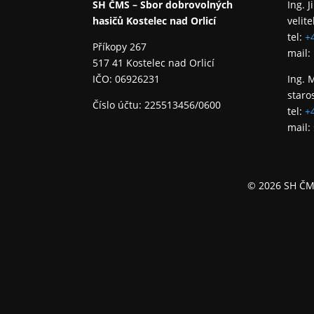
SH ČMS – Sbor dobrovolných
Ing. J
hasičů Kostelec nad Orlicí
velite
tel:
+
Příkopy 267
mail:
517 41 Kostelec nad Orlicí
IČO: 06926231
Ing. 
staro
Číslo účtu: 225513456/0600
tel:
+
mail:
© 2026 SH ČMS