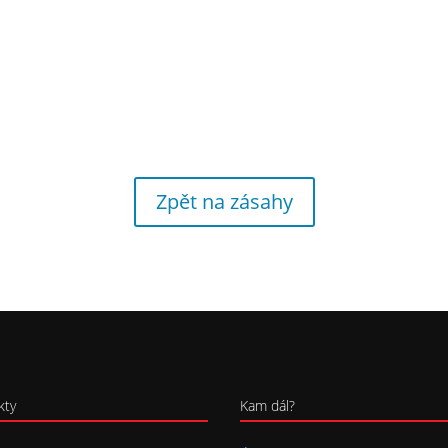
Zpět na zásahy
kty
Kam dál?