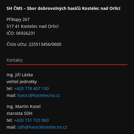
SH ČMS – Sbor dobrovolných hasičů Kostelec nad Orlicí
Příkopy 267
517 41 Kostelec nad Orlicí
IČO: 06926231
Číslo účtu: 225513456/0600
Kontakty
Ing. Jiří Láska
velitel jednotky
tel:
+420 778 407 150
mail:
hasici@kostelecno.cz
Ing. Martin Kozel
starosta SDH
tel:
+420 731 723 860
mail:
sdh@hasicikostelecno.cz