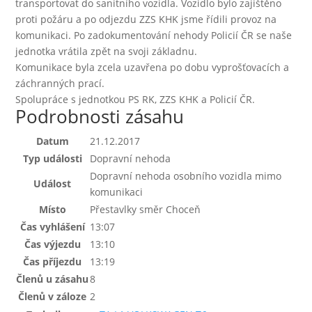
transportovat do sanitního vozidla. Vozidlo bylo zajištěno
proti požáru a po odjezdu ZZS KHK jsme řídili provoz na
komunikaci. Po zadokumentování nehody Policií ČR se naše
jednotka vrátila zpět na svoji základnu.
Komunikace byla zcela uzavřena po dobu vyprošťovacích a
záchranných prací.
Spolupráce s jednotkou PS RK, ZZS KHK a Policií ČR.
Podrobnosti zásahu
Datum
21.12.2017
Typ události
Dopravní nehoda
Dopravní nehoda osobního vozidla mimo
Událost
komunikaci
Místo
Přestavlky směr Choceň
Čas vyhlášení
13:07
Čas výjezdu
13:10
Čas příjezdu
13:19
Členů u zásahu
8
Členů v záloze
2