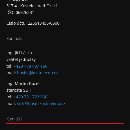
517 41 Kostelec nad Orlicí
IČO: 06926231
Číslo účtu: 225513456/0600
Kontakty
Ing. Jiří Láska
velitel jednotky
tel:
+420 778 407 150
mail:
hasici@kostelecno.cz
Ing. Martin Kozel
starosta SDH
tel:
+420 731 723 860
mail:
sdh@hasicikostelecno.cz
Kam dál?