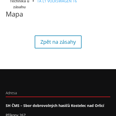
Technika u
TA L1 VOLKSWAGEN T6
zásahu
Mapa
Zpět na zásahy
Adresa
SH ČMS – Sbor dobrovolných hasičů Kostelec nad Orlicí
Příkopy 267