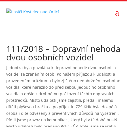
111/2018 – Dopravní nehoda
dvou osobních vozidel
Jednotka byla povolána k dopravní nehodě dvou osobních
vozidel se zraněním osob. Po našem příjezdu k události a
provedeném průzkumu bylo zjištěno nedobrždění osobního
vozidla, které narazilo do před sebou jedoucího osobního
vozidla a došlo k drobnému poškození těchto dopravních
prostředků. Místo události jsme zajistili, předali malému
dítěti plyšovou hračku a po příjezdu ZZS KHK byla dospělá
osoba i dítě odvezeny z preventivních důvodů na vyšetření.
Řídili jsme provoz na komunikaci, který byl v té době hustý.
Místo události bylo předáno Policií ČR. Poté jsme se vrátili