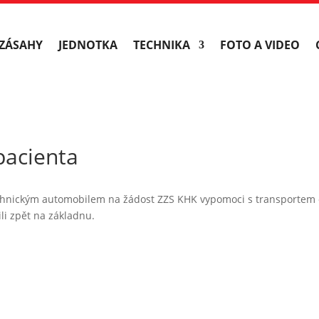
ZÁSAHY
JEDNOTKA
TECHNIKA
FOTO A VIDEO
pacienta
chnickým automobilem na žádost ZZS KHK vypomoci s transportem 
li zpět na základnu.