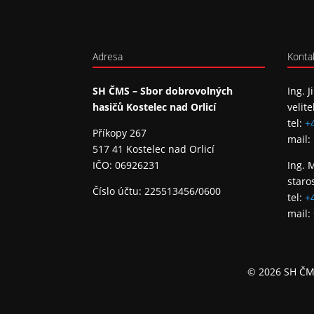
Adresa
Konta
SH ČMS – Sbor dobrovolných
Ing. J
hasičů Kostelec nad Orlicí
velite
tel:
+
Příkopy 267
mail:
517 41 Kostelec nad Orlicí
IČO: 06926231
Ing. 
staro
Číslo účtu: 225513456/0600
tel:
+
mail:
© 2026 SH ČMS