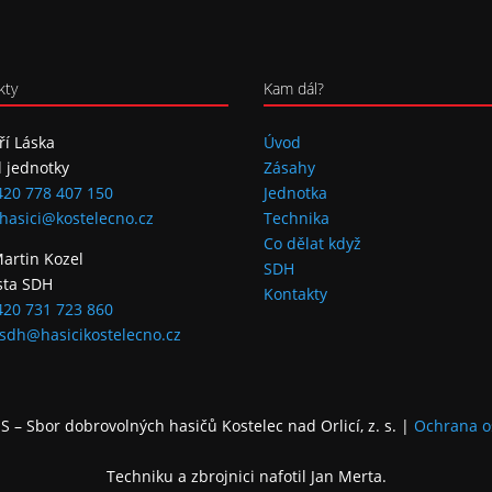
kty
Kam dál?
iří Láska
Úvod
l jednotky
Zásahy
420 778 407 150
Jednotka
hasici@kostelecno.cz
Technika
Co dělat když
Martin Kozel
SDH
sta SDH
Kontakty
420 731 723 860
sdh@hasicikostelecno.cz
 – Sbor dobrovolných hasičů Kostelec nad Orlicí, z. s.
|
Ochrana o
Techniku a zbrojnici nafotil Jan Merta.