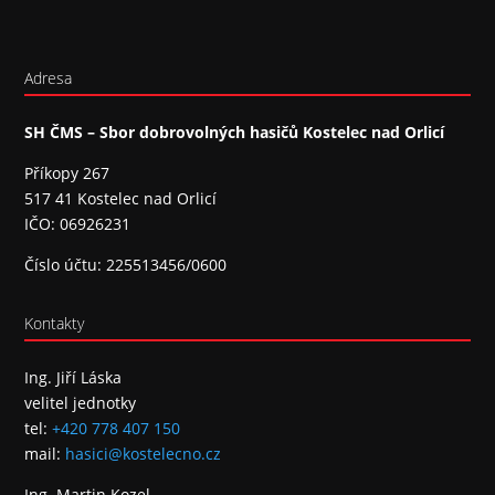
Adresa
SH ČMS – Sbor dobrovolných hasičů Kostelec nad Orlicí
Příkopy 267
517 41 Kostelec nad Orlicí
IČO: 06926231
Číslo účtu: 225513456/0600
Kontakty
Ing. Jiří Láska
velitel jednotky
tel:
+420 778 407 150
mail:
hasici@kostelecno.cz
Ing. Martin Kozel