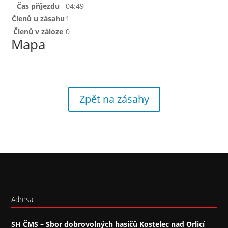
Čas příjezdu
04:49
Členů u zásahu
1
Členů v záloze
0
Mapa
Zpět na zásahy
Adresa
SH ČMS – Sbor dobrovolných hasičů Kostelec nad Orlicí