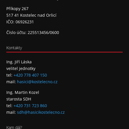
Příkopy 267
517 41 Kostelec nad Orlicí
IČO: 06926231
Číslo účtu: 225513456/0600
Kontakty
Ing. Jiří Láska
velitel jednotky
tel:
+420 778 407 150
mail:
hasici@kostelecno.cz
Ing. Martin Kozel
starosta SDH
tel:
+420 731 723 860
mail:
sdh@hasicikostelecno.cz
Kam dál?