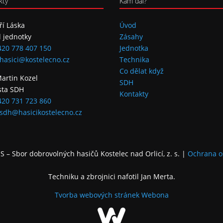
kty
Kam dál?
iří Láska
Úvod
l jednotky
Zásahy
420 778 407 150
Jednotka
hasici@kostelecno.cz
Technika
Co dělat když
Martin Kozel
SDH
sta SDH
Kontakty
420 731 723 860
sdh@hasicikostelecno.cz
 – Sbor dobrovolných hasičů Kostelec nad Orlicí, z. s.
|
Ochrana o
Techniku a zbrojnici nafotil Jan Merta.
Tvorba webových stránek
Webona