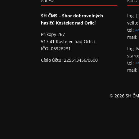
Adresa
Konta
SH ČMS – Sbor dobrovolných
Ing. J
hasičů Kostelec nad Orlicí
velite
tel:
+
Příkopy 267
mail:
517 41 Kostelec nad Orlicí
+
−
IČO: 06926231
Ing. 
Leaflet
|
©
OpenStreetMap
contributors
staro
Číslo účtu: 225513456/0600
tel:
+
mail:
© 2026 SH ČMS