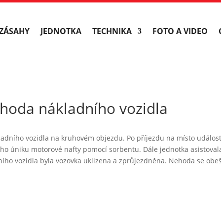
ZÁSAHY
JEDNOTKA
TECHNIKA
FOTO A VIDEO
hoda nákladního vozidla
dního vozidla na kruhovém objezdu. Po příjezdu na místo události j
ho úniku motorové nafty pomocí sorbentu. Dále jednotka asistovala
ího vozidla byla vozovka uklizena a zprůjezdněna. Nehoda se obeš