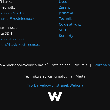
iří Láska
Úvod
l jednotky
Zásahy
420 778 407 150
Jednotka
hasici@kostelecno.cz
Technika
Co dělat když
Martin Kozel
SDH
sta SDH
Kontakty
420 731 723 860
sdh@hasicikostelecno.cz
 – Sbor dobrovolných hasičů Kostelec nad Orlicí, z. s.
|
Ochrana o
Techniku a zbrojnici nafotil Jan Merta.
Tvorba webových stránek
Webona