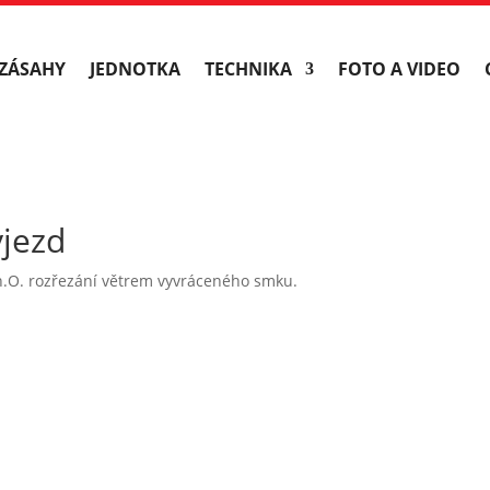
ZÁSAHY
JEDNOTKA
TECHNIKA
FOTO A VIDEO
ýjezd
 n.O. rozřezání větrem vyvráceného smku.