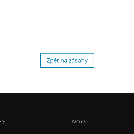
Zpět na zásahy
kty
Kam dál?