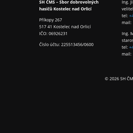
SH ČMS – Sbor dobrovolných
Ing. J
hasičů Kostelec nad Orlicí
velite
tel:
+
Příkopy 267
mail:
517 41 Kostelec nad Orlicí
IČO: 06926231
Ing. 
staro
Číslo účtu: 225513456/0600
tel:
+
mail:
© 2026 SH ČMS