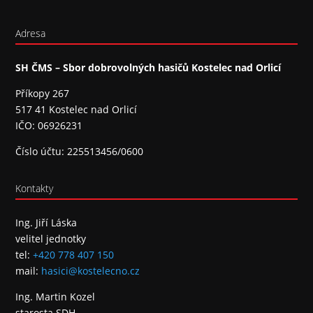
Adresa
SH ČMS – Sbor dobrovolných hasičů Kostelec nad Orlicí
Příkopy 267
517 41 Kostelec nad Orlicí
IČO: 06926231
Číslo účtu: 225513456/0600
Kontakty
Ing. Jiří Láska
velitel jednotky
tel:
+420 778 407 150
mail:
hasici@kostelecno.cz
Ing. Martin Kozel
starosta SDH