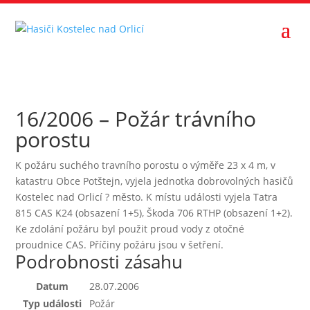
16/2006 – Požár trávního
porostu
K požáru suchého travního porostu o výměře 23 x 4 m, v
katastru Obce Potštejn, vyjela jednotka dobrovolných hasičů
Kostelec nad Orlicí ? město. K místu události vyjela Tatra
815 CAS K24 (obsazení 1+5), Škoda 706 RTHP (obsazení 1+2).
Ke zdolání požáru byl použit proud vody z otočné
proudnice CAS. Příčiny požáru jsou v šetření.
Podrobnosti zásahu
Datum
28.07.2006
Typ události
Požár