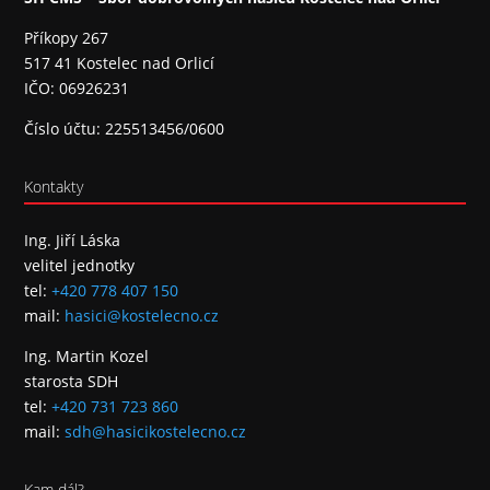
Příkopy 267
517 41 Kostelec nad Orlicí
IČO: 06926231
Číslo účtu: 225513456/0600
Kontakty
Ing. Jiří Láska
velitel jednotky
tel:
+420 778 407 150
mail:
hasici@kostelecno.cz
Ing. Martin Kozel
starosta SDH
tel:
+420 731 723 860
mail:
sdh@hasicikostelecno.cz
Kam dál?