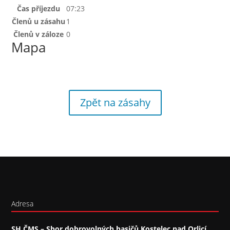
Čas příjezdu
07:23
Členů u zásahu
1
Členů v záloze
0
Mapa
Zpět na zásahy
Adresa
SH ČMS – Sbor dobrovolných hasičů Kostelec nad Orlicí