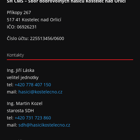
SH ČMS – Sbor dobrovolných hasičů Kostelec nad Orlicí
Příkopy 267
517 41 Kostelec nad Orlicí
IČO: 06926231
Číslo účtu: 225513456/0600
Kontakty
Ing. Jiří Láska
velitel jednotky
tel:
+420 778 407 150
mail:
hasici@kostelecno.cz
Ing. Martin Kozel
starosta SDH
tel:
+420 731 723 860
mail:
sdh@hasicikostelecno.cz