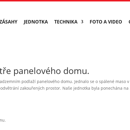
ZÁSAHY
JEDNOTKA
TECHNIKA
FOTO A VIDEO
atře panelového domu.
5. nadzemním podlaží panelového domu. Jednalo se o spálené maso v
é odvětrání zakouřených prostor. Naše jednotka byla ponechána na 
mu.