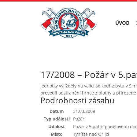
ÚVOD
17/2008 – Požár v 5.p
Jednotky vyjížděly na valící se kouř z bytu v 
provedli odstranění hrnce z plotny a přirozen
Podrobnosti zásahu
Datum
31.03.2008
Typ události
Požár
Událost
Požár v 5.patře panelového do
Místo
Týníště nad Orlicí