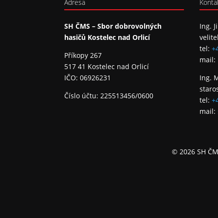
Adresa
Konta
SH ČMS – Sbor dobrovolných
Ing. J
hasičů Kostelec nad Orlicí
velite
tel:
+
Příkopy 267
mail:
517 41 Kostelec nad Orlicí
IČO: 06926231
Ing. 
staro
Číslo účtu: 225513456/0600
tel:
+
mail:
© 2026 SH ČMS