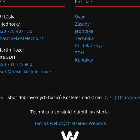
kty
Kam dál?
iří Láska
Úvod
l jednotky
Zásahy
420 778 407 150
Jednotka
hasici@kostelecno.cz
Technika
Co dělat když
Martin Kozel
SDH
sta SDH
Kontakty
420 731 723 860
sdh@hasicikostelecno.cz
 – Sbor dobrovolných hasičů Kostelec nad Orlicí, z. s.
|
Ochrana o
Techniku a zbrojnici nafotil Jan Merta.
Tvorba webových stránek
Webona