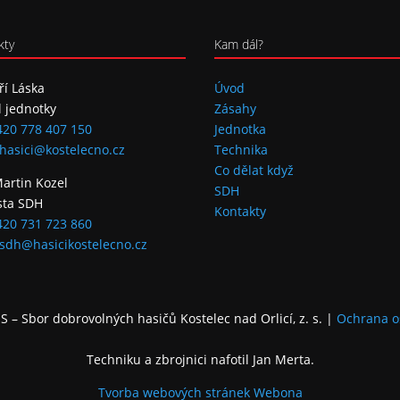
kty
Kam dál?
iří Láska
Úvod
l jednotky
Zásahy
420 778 407 150
Jednotka
hasici@kostelecno.cz
Technika
Co dělat když
Martin Kozel
SDH
sta SDH
Kontakty
420 731 723 860
sdh@hasicikostelecno.cz
 – Sbor dobrovolných hasičů Kostelec nad Orlicí, z. s.
|
Ochrana o
Techniku a zbrojnici nafotil Jan Merta.
Tvorba webových stránek
Webona