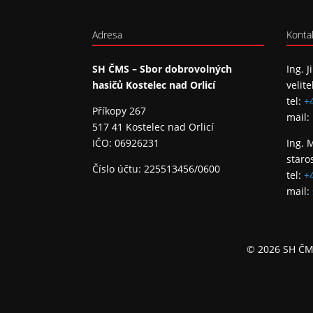
Adresa
Konta
SH ČMS – Sbor dobrovolných
Ing. J
hasičů Kostelec nad Orlicí
velite
tel:
+
Příkopy 267
mail:
517 41 Kostelec nad Orlicí
IČO: 06926231
Ing. 
staro
Číslo účtu: 225513456/0600
tel:
+
mail:
© 2026 SH ČMS