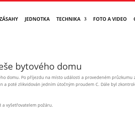
ZÁSAHY
JEDNOTKA
TECHNIKA
FOTO A VIDEO
třeše bytového domu
vého domu. Po příjezdu na místo události a provedeném průzkumu z
ován a poté zlikvidován jedním útočným proudem C. Dále byl zkontr
R a vyšetřovatelem požáru.