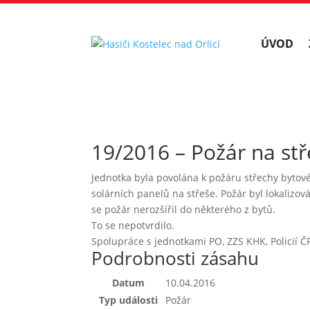
ÚVOD
19/2016 – Požár na s
Jednotka byla povolána k požáru střechy byto
solárních panelů na střeše. Požár byl lokaliz
se požár nerozšířil do některého z bytů.
To se nepotvrdilo.
Spolupráce s jednotkami PO, ZZS KHK, Policií Č
Podrobnosti zásahu
Datum
10.04.2016
Typ události
Požár