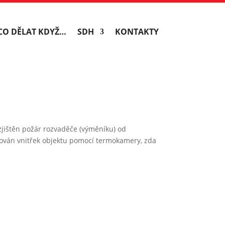
CO DĚLAT KDYŽ…
SDH
KONTAKTY
jištěn požár rozvaděče (výměníku) od
olován vnitřek objektu pomocí termokamery, zda