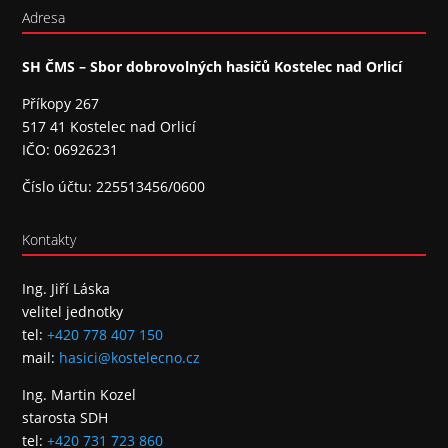
Adresa
SH ČMS – Sbor dobrovolných hasičů Kostelec nad Orlicí
Příkopy 267
517 41 Kostelec nad Orlicí
IČO: 06926231
Číslo účtu: 225513456/0600
Kontakty
Ing. Jiří Láska
velitel jednotky
tel:
+420 778 407 150
mail:
hasici@kostelecno.cz
Ing. Martin Kozel
starosta SDH
tel:
+420 731 723 860