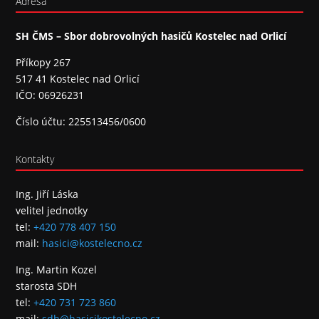
Adresa
SH ČMS – Sbor dobrovolných hasičů Kostelec nad Orlicí
Příkopy 267
517 41 Kostelec nad Orlicí
IČO: 06926231
Číslo účtu: 225513456/0600
Kontakty
Ing. Jiří Láska
velitel jednotky
tel:
+420 778 407 150
mail:
hasici@kostelecno.cz
Ing. Martin Kozel
starosta SDH
tel:
+420 731 723 860
mail:
sdh@hasicikostelecno.cz