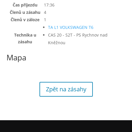
Čas příjezdu
17:36
Členů u zásahu
4
Členů v záloze
1
TA L1 VOLKSWAGEN T6
Technika u
CAS 20 - S2T - PS Rychnov nad
zásahu
Kněžnou
Mapa
Zpět na zásahy