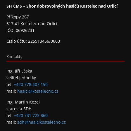
SH ČMS – Sbor dobrovolných hasičů Kostelec nad Orlicí
Příkopy 267
517 41 Kostelec nad Orlicí
IČO: 06926231
Číslo účtu: 225513456/0600
Kontakty
Ing. Jiří Láska
velitel jednotky
tel:
+420 778 407 150
mail:
hasici@kostelecno.cz
Ing. Martin Kozel
starosta SDH
tel:
+420 731 723 860
mail:
sdh@hasicikostelecno.cz