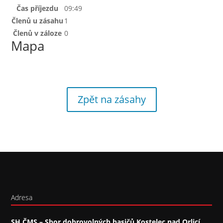
Čas příjezdu
09:49
Členů u zásahu
1
Členů v záloze
0
Mapa
Zpět na zásahy
Adresa
SH ČMS – Sbor dobrovolných hasičů Kostelec nad Orlicí