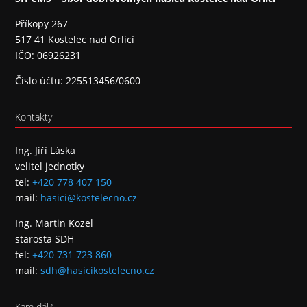
Příkopy 267
517 41 Kostelec nad Orlicí
IČO: 06926231
Číslo účtu: 225513456/0600
Kontakty
Ing. Jiří Láska
velitel jednotky
tel:
+420 778 407 150
mail:
hasici@kostelecno.cz
Ing. Martin Kozel
starosta SDH
tel:
+420 731 723 860
mail:
sdh@hasicikostelecno.cz
Kam dál?