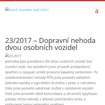
23/2017 – Dopravní nehoda
dvou osobních vozidel
Jednotka byla povolána k DN dvou osobních vozidel bez
zranění osob. Na vozidlech jsme provedli protipožární
opatření a zasypali uniklé provozní kapaliny sorbentem. Po
zadokumentování nehody PČR jsme provedli odtlačení
jednoho vozidla a vyproštění druhého z plotu u rod.domu.
Dále jsme pomohli odtahové službě s naložením vozidel.
Poté jsme provedli úklid komunikace a ohraničili vytyčovací
páskou místo nehody z důvodu poničeného plotu a
poškozené lampy veřejného osvětlení.