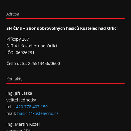
Adresa
SH ČMS – Sbor dobrovolných hasičů Kostelec nad Orlicí
Příkopy 267
517 41 Kostelec nad Orlicí
IČO: 06926231
Číslo účtu: 225513456/0600
Kontakty
Ing. Jiří Láska
velitel jednotky
tel:
+420 778 407 150
mail:
hasici@kostelecno.cz
Ing. Martin Kozel
starosta SDH