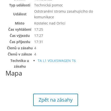
Typ události
Technická pomoc
Odstranění stromu zasahujícího do
Událost
komunikace
Místo
Kostelec nad Orlicí
Čas vyhlášení
17:25
Čas výjezdu
17:27
Čas příjezdu
17:31
Členů u zásahu
4
Členů v záloze
4
Technika u
TA L1 VOLKSWAGEN T6
zásahu
Mapa
Zpět na zásahy