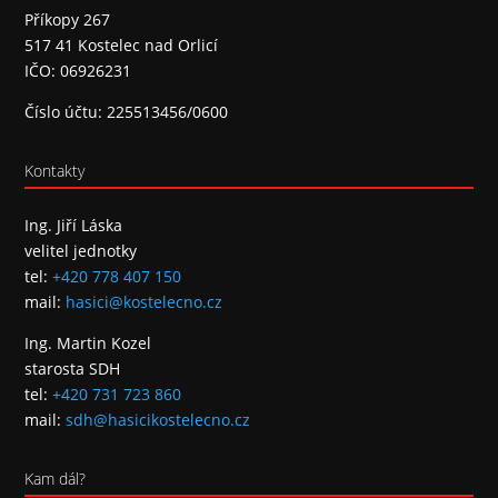
Příkopy 267
517 41 Kostelec nad Orlicí
IČO: 06926231
Číslo účtu: 225513456/0600
Kontakty
Ing. Jiří Láska
velitel jednotky
tel:
+420 778 407 150
mail:
hasici@kostelecno.cz
Ing. Martin Kozel
starosta SDH
tel:
+420 731 723 860
mail:
sdh@hasicikostelecno.cz
Kam dál?