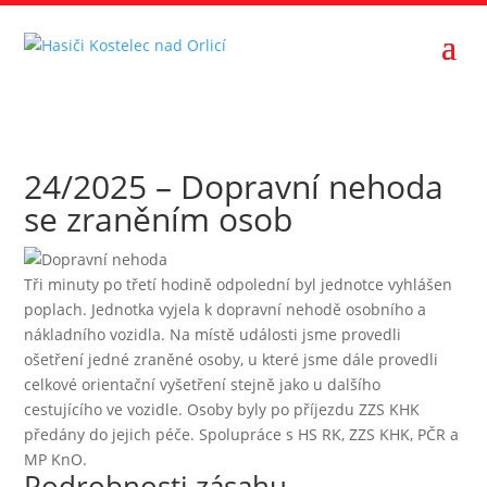
24/2025 – Dopravní nehoda
se zraněním osob
Tři minuty po třetí hodině odpolední byl jednotce vyhlášen
poplach. Jednotka vyjela k dopravní nehodě osobního a
nákladního vozidla. Na místě události jsme provedli
ošetření jedné zraněné osoby, u které jsme dále provedli
celkové orientační vyšetření stejně jako u dalšího
cestujícího ve vozidle. Osoby byly po příjezdu ZZS KHK
předány do jejich péče. Spolupráce s HS RK, ZZS KHK, PČR a
MP KnO.
Podrobnosti zásahu