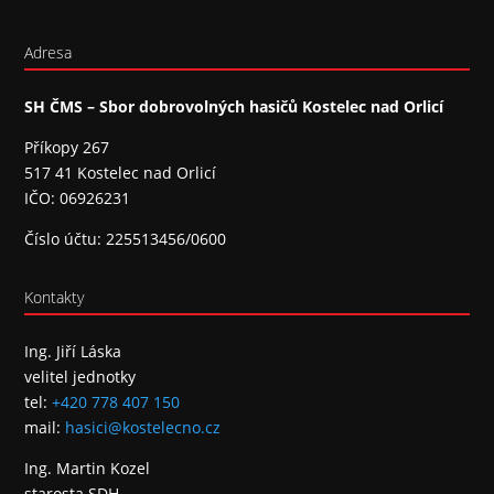
Adresa
SH ČMS – Sbor dobrovolných hasičů Kostelec nad Orlicí
Příkopy 267
517 41 Kostelec nad Orlicí
IČO: 06926231
Číslo účtu: 225513456/0600
Kontakty
Ing. Jiří Láska
velitel jednotky
tel:
+420 778 407 150
mail:
hasici@kostelecno.cz
Ing. Martin Kozel
starosta SDH