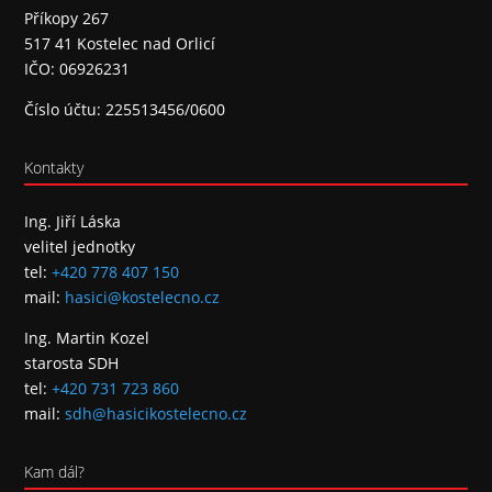
Příkopy 267
517 41 Kostelec nad Orlicí
IČO: 06926231
Číslo účtu: 225513456/0600
Kontakty
Ing. Jiří Láska
velitel jednotky
tel:
+420 778 407 150
mail:
hasici@kostelecno.cz
Ing. Martin Kozel
starosta SDH
tel:
+420 731 723 860
mail:
sdh@hasicikostelecno.cz
Kam dál?