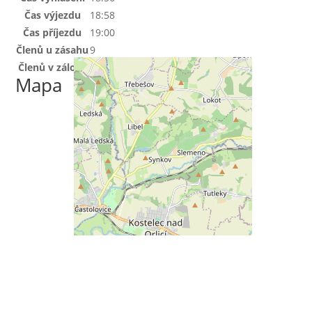
Čas výjezdu
18:58
Čas příjezdu
19:00
Členů u zásahu
9
Členů v záloze
0
Mapa