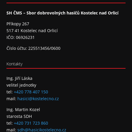
SH ČMS – Sbor dobrovolných hasičů Kostelec nad Orlicí
Příkopy 267
517 41 Kostelec nad Orlicí
IČO: 06926231
Číslo účtu: 225513456/0600
Kontakty
Ing. Jiří Láska
velitel jednotky
tel:
+420 778 407 150
mail:
hasici@kostelecno.cz
Ing. Martin Kozel
starosta SDH
tel:
+420 731 723 860
mail:
sdh@hasicikostelecno.cz