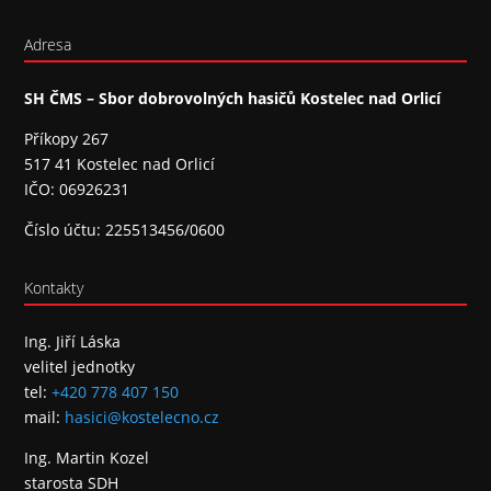
Adresa
SH ČMS – Sbor dobrovolných hasičů Kostelec nad Orlicí
Příkopy 267
517 41 Kostelec nad Orlicí
IČO: 06926231
Číslo účtu: 225513456/0600
Kontakty
Ing. Jiří Láska
velitel jednotky
tel:
+420 778 407 150
mail:
hasici@kostelecno.cz
Ing. Martin Kozel
starosta SDH