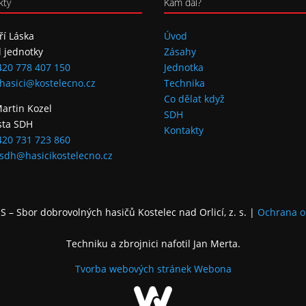
kty
Kam dál?
iří Láska
Úvod
l jednotky
Zásahy
420 778 407 150
Jednotka
hasici@kostelecno.cz
Technika
Co dělat když
Martin Kozel
SDH
sta SDH
Kontakty
420 731 723 860
sdh@hasicikostelecno.cz
 – Sbor dobrovolných hasičů Kostelec nad Orlicí, z. s.
|
Ochrana o
Techniku a zbrojnici nafotil Jan Merta.
Tvorba webových stránek
Webona