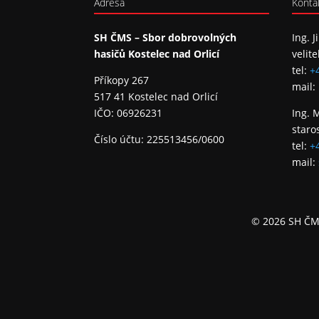
Adresa
Konta
SH ČMS – Sbor dobrovolných
Ing. J
hasičů Kostelec nad Orlicí
velite
tel:
+
Příkopy 267
mail:
517 41 Kostelec nad Orlicí
IČO: 06926231
Ing. 
staro
Číslo účtu: 225513456/0600
tel:
+
mail:
© 2026 SH ČMS