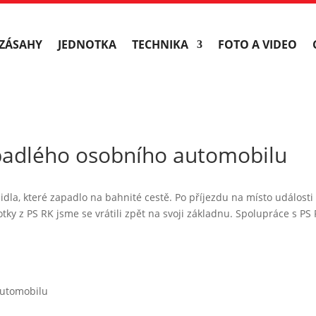
ZÁSAHY
JEDNOTKA
TECHNIKA
FOTO A VIDEO
apadlého osobního automobilu
idla, které zapadlo na bahnité cestě. Po příjezdu na místo události
ky z PS RK jsme se vrátili zpět na svoji základnu. Spolupráce s PS 
automobilu