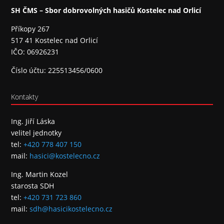
SH ČMS – Sbor dobrovolných hasičů Kostelec nad Orlicí
Příkopy 267
517 41 Kostelec nad Orlicí
IČO: 06926231
Číslo účtu: 225513456/0600
Kontakty
Ing. Jiří Láska
velitel jednotky
tel:
+420 778 407 150
mail:
hasici@kostelecno.cz
Ing. Martin Kozel
starosta SDH
tel:
+420 731 723 860
mail:
sdh@hasicikostelecno.cz