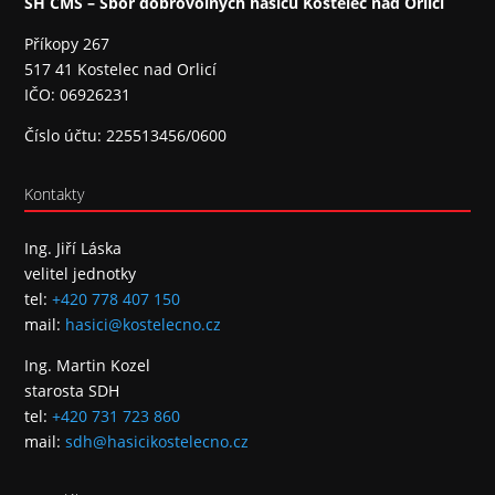
SH ČMS – Sbor dobrovolných hasičů Kostelec nad Orlicí
Příkopy 267
517 41 Kostelec nad Orlicí
IČO: 06926231
Číslo účtu: 225513456/0600
Kontakty
Ing. Jiří Láska
velitel jednotky
tel:
+420 778 407 150
mail:
hasici@kostelecno.cz
Ing. Martin Kozel
starosta SDH
tel:
+420 731 723 860
mail:
sdh@hasicikostelecno.cz