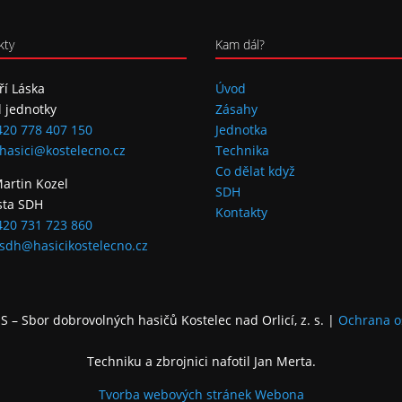
kty
Kam dál?
iří Láska
Úvod
l jednotky
Zásahy
420 778 407 150
Jednotka
hasici@kostelecno.cz
Technika
Co dělat když
Martin Kozel
SDH
sta SDH
Kontakty
420 731 723 860
sdh@hasicikostelecno.cz
 – Sbor dobrovolných hasičů Kostelec nad Orlicí, z. s.
|
Ochrana o
Techniku a zbrojnici nafotil Jan Merta.
Tvorba webových stránek
Webona