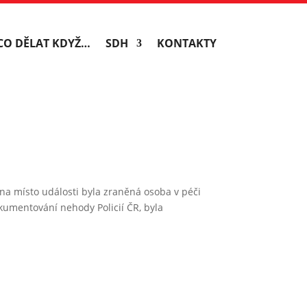
CO DĚLAT KDYŽ…
SDH
KONTAKTY
na místo události byla zraněná osoba v péči
okumentování nehody Policií ČR, byla