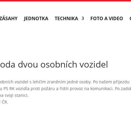
ZÁSAHY
JEDNOTKA
TECHNIKA
FOTO A VIDEO
oda dvou osobních vozidel
obních vozidel s lehčím zraněním jedné osoby. Po našem příjezdu 
ou PS RK vozidla proti požáru a řídili provoz na komunikaci. Po zad
a svoji stanici.
í ČR.