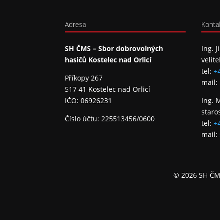
Adresa
Konta
SH ČMS – Sbor dobrovolných
Ing. J
hasičů Kostelec nad Orlicí
velite
tel:
+
Příkopy 267
mail:
517 41 Kostelec nad Orlicí
IČO: 06926231
Ing. 
staro
Číslo účtu: 225513456/0600
tel:
+
mail:
© 2026 SH ČMS