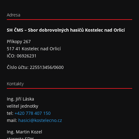
Adresa
SH ČMS – Sbor dobrovolných hasičů Kostelec nad Orlicí
Příkopy 267
517 41 Kostelec nad Orlicí
IČO: 06926231
Číslo účtu: 225513456/0600
Kontakty
Ing. Jiří Láska
velitel jednotky
tel:
+420 778 407 150
mail:
hasici@kostelecno.cz
Ing. Martin Kozel
starosta SDH