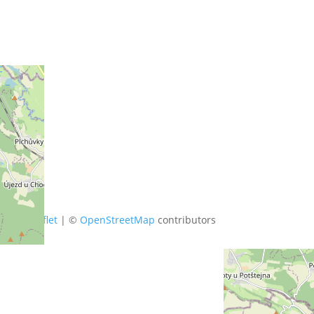
+
−
Leaflet
|
©
OpenStreetMap
contributors