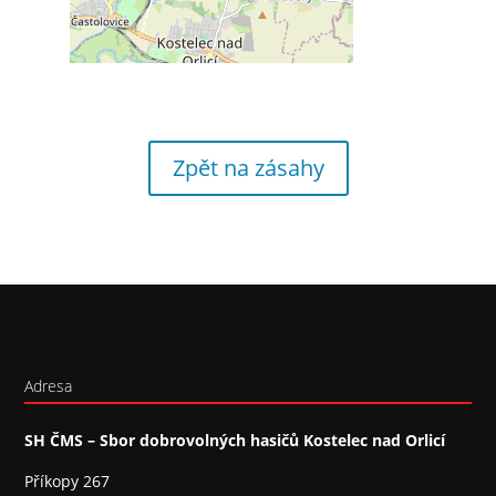
Zpět na zásahy
Adresa
SH ČMS – Sbor dobrovolných hasičů Kostelec nad Orlicí
Příkopy 267