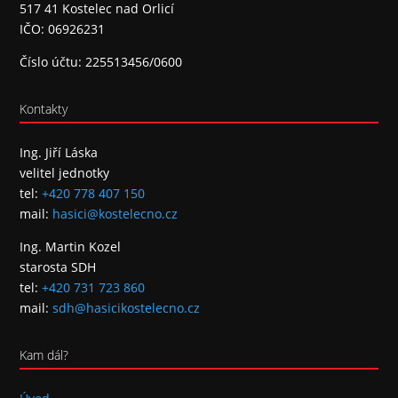
517 41 Kostelec nad Orlicí
IČO: 06926231
Číslo účtu: 225513456/0600
Kontakty
Ing. Jiří Láska
velitel jednotky
tel:
+420 778 407 150
mail:
hasici@kostelecno.cz
Ing. Martin Kozel
starosta SDH
tel:
+420 731 723 860
mail:
sdh@hasicikostelecno.cz
Kam dál?