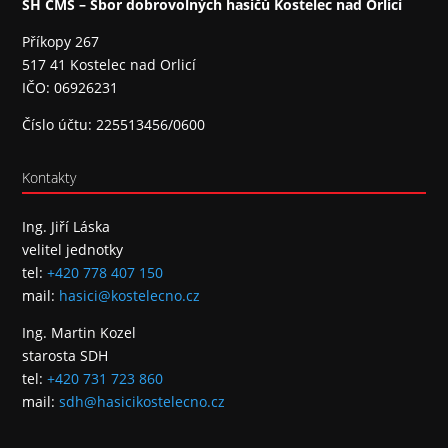
SH ČMS – Sbor dobrovolných hasičů Kostelec nad Orlicí
Příkopy 267
517 41 Kostelec nad Orlicí
IČO: 06926231
Číslo účtu: 225513456/0600
Kontakty
Ing. Jiří Láska
velitel jednotky
tel:
+420 778 407 150
mail:
hasici@kostelecno.cz
Ing. Martin Kozel
starosta SDH
tel:
+420 731 723 860
mail:
sdh@hasicikostelecno.cz