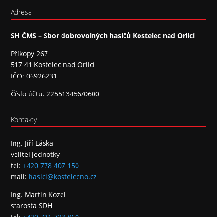
Adresa
SH ČMS – Sbor dobrovolných hasičů Kostelec nad Orlicí
Příkopy 267
517 41 Kostelec nad Orlicí
IČO: 06926231
Číslo účtu: 225513456/0600
Kontakty
Ing. Jiří Láska
velitel jednotky
tel:
+420 778 407 150
mail:
hasici@kostelecno.cz
Ing. Martin Kozel
starosta SDH
tel:
+420 731 723 860