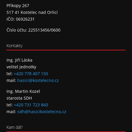
Příkopy 267
517 41 Kostelec nad Orlicí
IČO: 06926231
Číslo účtu: 225513456/0600
Kontakty
Ing. Jiří Láska
velitel jednotky
tel:
+420 778 407 150
mail:
hasici@kostelecno.cz
Ing. Martin Kozel
starosta SDH
tel:
+420 731 723 860
mail:
sdh@hasicikostelecno.cz
Kam dál?