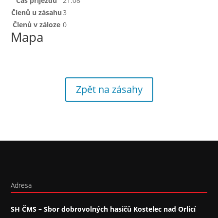
Čas příjezdu
21:08
Členů u zásahu
3
Členů v záloze
0
Mapa
Zpět na zásahy
Adresa
SH ČMS – Sbor dobrovolných hasičů Kostelec nad Orlicí