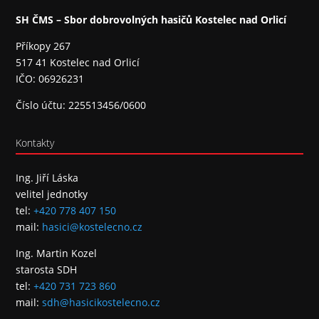
SH ČMS – Sbor dobrovolných hasičů Kostelec nad Orlicí
Příkopy 267
517 41 Kostelec nad Orlicí
IČO: 06926231
Číslo účtu: 225513456/0600
Kontakty
Ing. Jiří Láska
velitel jednotky
tel:
+420 778 407 150
mail:
hasici@kostelecno.cz
Ing. Martin Kozel
starosta SDH
tel:
+420 731 723 860
mail:
sdh@hasicikostelecno.cz