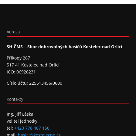
Adresa
SH ČMS – Sbor dobrovolných hasičů Kostelec nad Orlicí
Příkopy 267
517 41 Kostelec nad Orlicí
IČO: 06926231
Číslo účtu: 225513456/0600
Kontakty
Ing. Jiří Láska
velitel jednotky
tel:
+420 778 407 150
mail:
hasici@kostelecno.cz